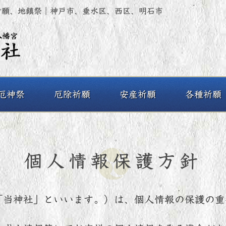
祈願、地鎮祭｜神戸市、垂水区、西区、明石市
厄神祭
厄除祈願
安産祈願
各種祈願
個人情報保護方針
「当神社」といいます。）は、個人情報の保護の重