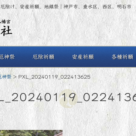
3625｜厄除け、安産祈願、地鎮祭｜神戸市、垂水区、西区、明石市
厄神祭
厄除祈願
安産祈願
各種祈願
厄神祭
>
PXL_20240119_022413625
L_20240119_022413