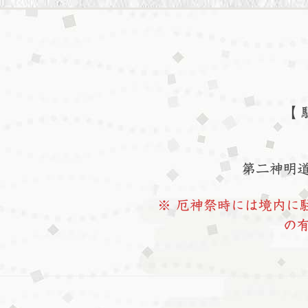
【 
第二神明道
※ 厄神祭時には境内に
の